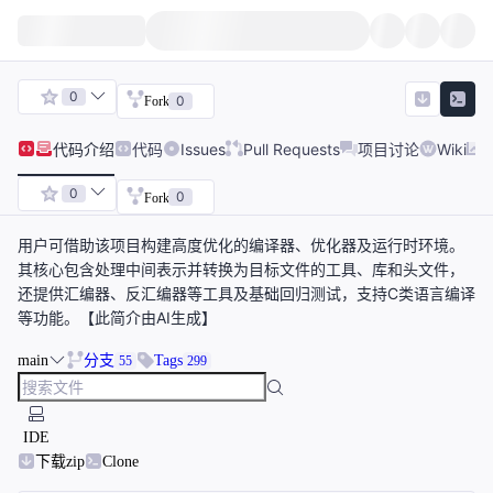
0
0
Fork
代码
介绍
代码
Issues
Pull Requests
项目讨论
Wiki
0
0
Fork
用户可借助该项目构建高度优化的编译器、优化器及运行时环境。
其核心包含处理中间表示并转换为目标文件的工具、库和头文件，
还提供汇编器、反汇编器等工具及基础回归测试，支持C类语言编译
等功能。【此简介由AI生成】
main
分支
Tags
55
299
IDE
下载zip
Clone