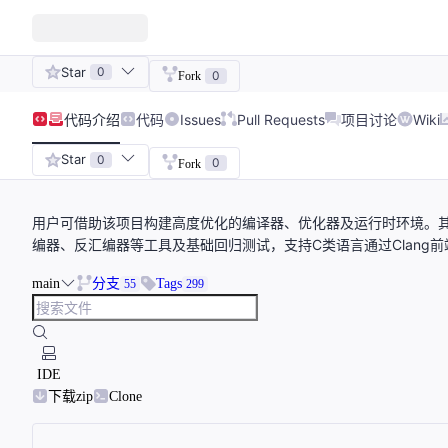
Star
0
0
Fork
代码
介绍
代码
Issues
Pull Requests
项目讨论
Wiki
Star
0
0
Fork
用户可借助该项目构建高度优化的编译器、优化器及运行时环境。
编器、反汇编器等工具及基础回归测试，支持C类语言通过Clang前
main
分支
Tags
55
299
IDE
下载zip
Clone