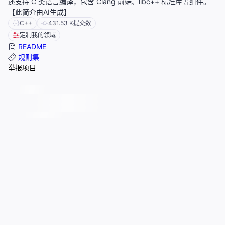
还支持 C 类语言编译，包含 Clang 前端、libc++ 标准库等组件。
【此简介由AI生成】
C++
431.53 K
提交数
定制我的领域
README
规则集
举报项目