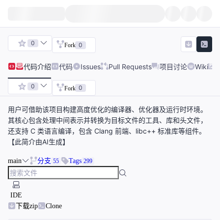
0
0
Fork
代码
介绍
代码
Issues
Pull Requests
项目讨论
Wiki
0
0
Fork
用户可借助该项目构建高度优化的编译器、优化器及运行时环境。
其核心包含处理中间表示并转换为目标文件的工具、库和头文件，
还支持 C 类语言编译，包含 Clang 前端、libc++ 标准库等组件。
【此简介由AI生成】
main
分支
Tags
55
299
IDE
下载zip
Clone