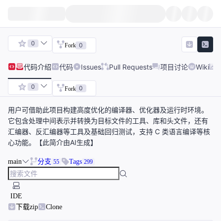
0
0
Fork
代码
介绍
代码
Issues
Pull Requests
项目讨论
Wiki
0
0
Fork
用户可借助此项目构建高度优化的编译器、优化器及运行时环境。
它包含处理中间表示并转换为目标文件的工具、库和头文件，还有
汇编器、反汇编器等工具及基础回归测试，支持 C 类语言编译等核
心功能。【此简介由AI生成】
main
分支
Tags
55
299
IDE
下载zip
Clone