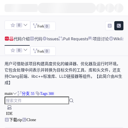
0
0
Fork
代码
介绍
代码
Issues
Pull Requests
项目讨论
Wiki
0
0
Fork
用户可借助该项目构建高度优化的编译器、优化器及运行时环境。
它包含处理中间表示并转换为目标文件的工具、库和头文件，还支
持Clang前端、libc++标准库、LLD链接器等组件。【此简介由AI生
成】
main
分支
Tags
55
300
IDE
下载zip
Clone