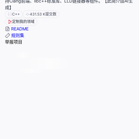
持Clang前端、libc++标准库、LLD链接器等组件。【此简介由AI生
成】
C++
431.53 K
提交数
定制我的领域
README
规则集
举报项目