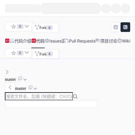
0
4
Fork
代码
介绍
代码
Issues
2
Pull Requests
项目讨论
Wiki
0
4
Fork
master
master