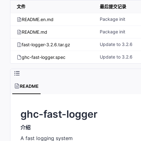
文件
最后提交记录
Package init
README.en.md
Package init
README.md
Update to 3.2.6
fast-logger-3.2.6.tar.gz
Update to 3.2.6
ghc-fast-logger.spec
README
ghc-fast-logger
介绍
A fast logging system