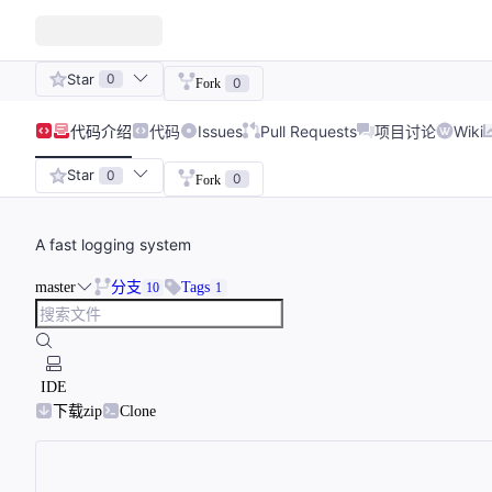
Star
0
0
Fork
代码
介绍
代码
Issues
Pull Requests
项目讨论
Wiki
Star
0
0
Fork
A fast logging system
master
分支
Tags
10
1
IDE
下载zip
Clone