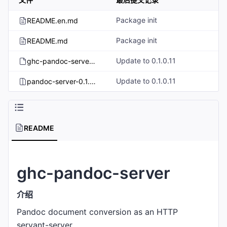
Package init
README.en.md
Package init
README.md
Update to 0.1.0.11
ghc-pandoc-server.spec
Update to 0.1.0.11
pandoc-server-0.1.0.11.tar.gz
README
ghc-pandoc-server
介绍
Pandoc document conversion as an HTTP
servant-server