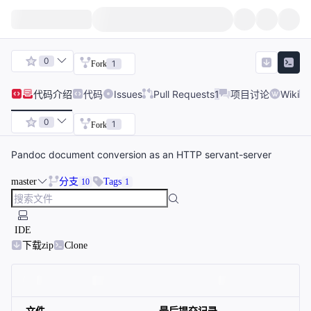
0
1
Fork
代码
介绍
代码
Issues
Pull Requests
1
项目讨论
Wiki
0
1
Fork
Pandoc document conversion as an HTTP servant-server
master
分支
Tags
10
1
IDE
下载zip
Clone
文件
最后提交记录