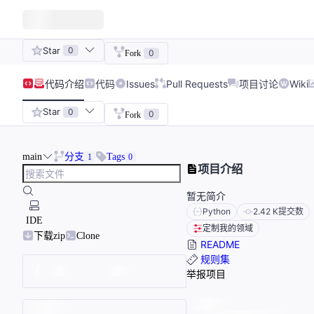
Star
0
0
Fork
代码
介绍
代码
Issues
Pull Requests
项目讨论
Wiki
Star
0
0
Fork
main
分支
Tags
1
0
项目介绍
暂无简介
Python
2.42 K
提交数
IDE
定制我的领域
下载zip
Clone
README
规则集
举报项目