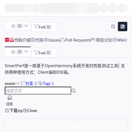
0
0
Fork
代码
介绍
代码
Issues
Pull Requests
项目讨论
Wiki
0
0
Fork
SmartPerf是一款基于OpenHarmony系统开发的性能测试工具| 支
持两种使用方式：Client端和IDE端。
master
分支
Tags
2
1
IDE
下载zip
Clone