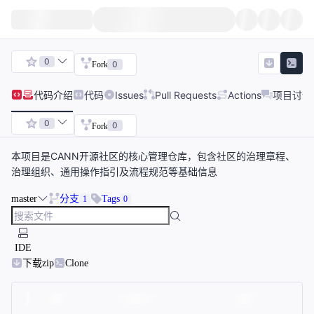
0
0
Fork
代码
介绍
代码
Issues
Pull Requests
Actions
项目讨论
0
0
Fork
本项目是CANN开源社区的核心管理仓库，包含社区的治理章程、
治理组织、通用操作指引及流程规范等基础信息
master
分支
Tags
1
0
IDE
下载zip
Clone