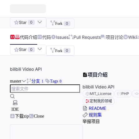
Star
0
0
Fork
代码
介绍
代码
Issues
Pull Requests
项目讨论
Wiki
Star
0
0
Fork
bilibili Video API
项目介绍
master
分支
Tags
1
0
bilibili Video API
MIT_License
PHP
定制我的领域
README
IDE
规则集
下载zip
Clone
举报项目