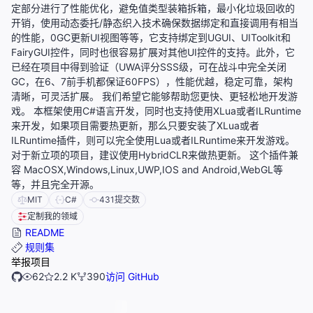
定部分进行了性能优化，避免值类型装箱拆箱，最小化垃圾回收的
开销，使用动态委托/静态织入技术确保数据绑定和直接调用有相当
的性能，0GC更新UI视图等等，它支持绑定到UGUI、UIToolkit和
FairyGUI控件，同时也很容易扩展对其他UI控件的支持。此外，它
已经在项目中得到验证（UWA评分SSS级，可在战斗中完全关闭
GC，在6、7前手机都保证60FPS），性能优越，稳定可靠，架构
清晰，可灵活扩展。 我们希望它能够帮助您更快、更轻松地开发游
戏。 本框架使用C#语言开发，同时也支持使用XLua或者ILRuntime
来开发，如果项目需要热更新，那么只要安装了XLua或者
ILRuntime插件，则可以完全使用Lua或者ILRuntime来开发游戏。
对于新立项的项目，建议使用HybridCLR来做热更新。 这个插件兼
容 MacOSX,Windows,Linux,UWP,IOS and Android,WebGL等
等，并且完全开源。
MIT
C#
431
提交数
定制我的领域
README
规则集
举报项目
62
2.2 K
390
访问 GitHub