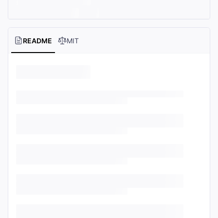
README
MIT