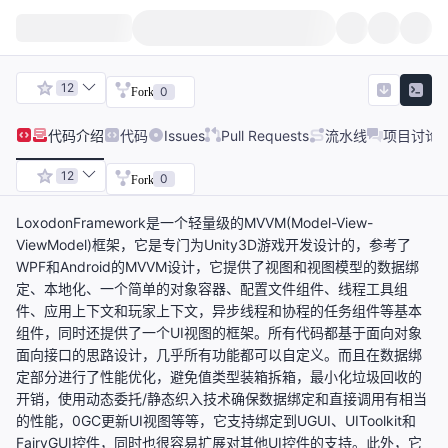
12
0
Fork
代码
介绍
代码
Issues
Pull Requests
流水线
项目讨论
12
0
Fork
LoxodonFramework是一个轻量级的MVVM(Model-View-
ViewModel)框架，它是专门为Unity3D游戏开发设计的，参考了
WPF和Android的MVVM设计，它提供了视图和视图模型的数据绑
定、本地化、一个简单的对象容器、配置文件组件、线程工具组
件、应用上下文和玩家上下文，异步线程和协程的任务组件等基本
组件，同时还提供了一个UI视图的框架。所有代码都基于面向对象
面向接口的思路设计，几乎所有功能都可以自定义。而且在数据绑
定部分进行了性能优化，避免值类型装箱拆箱，最小化垃圾回收的
开销，使用动态委托/静态织入技术确保数据绑定和直接调用有相当
的性能，0GC更新UI视图等等，它支持绑定到UGUI、UIToolkit和
FairyGUI控件，同时也很容易扩展对其他UI控件的支持。此外，它