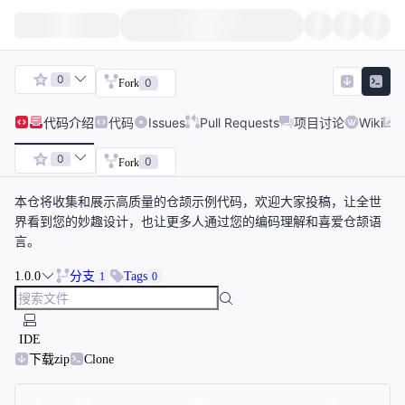
0
0
Fork
代码
介绍
代码
Issues
Pull Requests
项目讨论
Wiki
0
0
Fork
本仓将收集和展示高质量的仓颉示例代码，欢迎大家投稿，让全世
界看到您的妙趣设计，也让更多人通过您的编码理解和喜爱仓颉语
言。
1.0.0
分支
Tags
1
0
IDE
下载zip
Clone