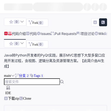
0
0
Fork
代码
介绍
代码
Issues
Pull Requests
项目讨论
Wiki
0
0
Fork
Java转Python开发者的PyQt实践，展示MVC思想下大型多窗口应
用开发过程，含视图、逻辑分离及资源管理方案。【此简介由AI生
成】
main
分支
Tags
2
1
IDE
下载zip
Clone