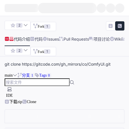
2
1
Fork
代码
介绍
代码
Issues
Pull Requests
项目讨论
Wiki
2
1
Fork
git clone https://gitcode.com/gh_mirrors/co/ComfyUI.git
main
分支
Tags
1
0
IDE
下载zip
Clone