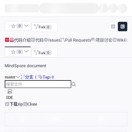
0
0
Fork
代码
介绍
代码
Issues
Pull Requests
项目讨论
Wiki
0
0
Fork
MindSpore document
master
分支
Tags
1
0
IDE
下载zip
Clone