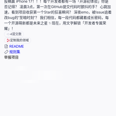
投稿赢 iPhone 17！！！每个开发者都有一场「开源初体验」你是
否记得？ 凌晨3点，第一次在GitHub提交代码时颤抖的手？ 心跳加
速，看到项目收获第一个Star的狂喜瞬间？ 深夜emo，被Issue追着
改bug的“至暗时刻”？ 我们相信，每一段代码都藏着成长密码，每
一个开源萌新都是未来之星 ✨现在，用文字解锁「开发者专属荣
耀」！
4
提交数
定制我的领域
README
规则集
举报项目