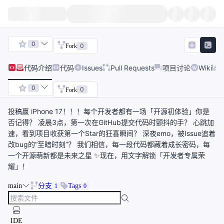
0
0
Fork
代码
介绍
代码
Issues
Pull Requests
项目讨论
Wiki
0
0
Fork
投稿赢 iPhone 17！！！每个开发者都有一场「开源初体验」你是
否记得？ 凌晨3点，第一次在GitHub提交代码时颤抖的手？ 心跳加
速，看到项目收获第一个Star的狂喜瞬间？ 深夜emo，被Issue追着
改bug的“至暗时刻”？ 我们相信，每一段代码都藏着成长密码，每
一个开源萌新都是未来之星 ✨现在，用文字解锁「开发者专属荣
耀」！
main
分支
Tags
1
0
IDE