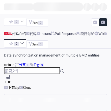
0
0
Fork
代码
介绍
代码
Issues
Pull Requests
项目讨论
Wiki
0
0
Fork
Data synchronization management of multiple BMC entities
main
分支
Tags
1
0
IDE
下载zip
Clone