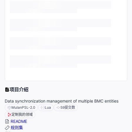
项目介绍
Data synchronization management of multiple BMC entities
MulanPSL-2.0
Lua
59
提交数
定制我的领域
README
规则集