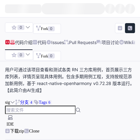
0
0
Fork
代码
介绍
代码
Issues
Pull Requests
项目讨论
Wiki
0
0
Fork
用户可通过该项目查看和测试各类 RN 三方库用例，首页展示三方
库列表，详情页呈现具体用例。包含多期用例工程，支持按规范添
加新用例，基于 react-native-openharmony v0.72.28 版本运行。
【此简介由AI生成】
sig
分支
Tags
4
6
IDE
下载zip
Clone