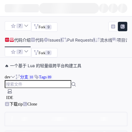
7
9
Fork
代码
介绍
代码
Issues
1
Pull Requests
1
流水线
项目讨
7
9
Fork
🔥 一个基于 Lua 的轻量级跨平台构建工具
dev
分支
Tags
10
89
IDE
下载zip
Clone