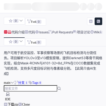
0
0
Fork
代码
介绍
代码
Issues
Pull Requests
项目讨论
Wiki
0
0
Fork
用户可用于航空监控、军事侦察等场景的飞机目标检测与分割任
务。项目解析YOLOv3至v13模型原理，提供Darknet53等骨干网络
实现，结合Mask-RCNN与X101-32x8d_FPN在COCO数据集完成
飞机检测，支持多尺度目标识别与像素级分割。【此简介由AI生
成】
main
分支
Tags
1
0
IDE
下载zip
Clone