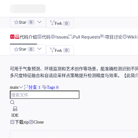
Star
0
0
Fork
代码
介绍
代码
Issues
Pull Requests
项目讨论
Wiki
Star
0
0
Fork
可用于气象预测、环境监测和艺术创作等场景，能准确检测识别不同类型云朵。项
多尺度特征融合和自适应采样点策略提升检测精度与效率。【此简介
main
分支
Tags
1
0
IDE
下载zip
Clone