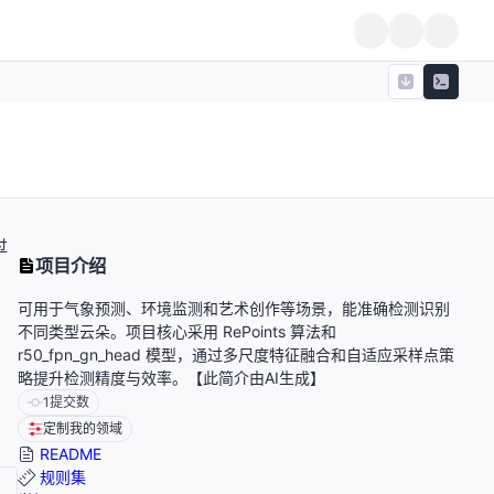
过
项目介绍
可用于气象预测、环境监测和艺术创作等场景，能准确检测识别
不同类型云朵。项目核心采用 RePoints 算法和
r50_fpn_gn_head 模型，通过多尺度特征融合和自适应采样点策
略提升检测精度与效率。【此简介由AI生成】
1
提交数
定制我的领域
README
规则集