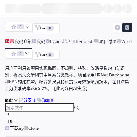
0
0
Fork
代码
介绍
代码
Issues
Pull Requests
项目讨论
Wiki
0
0
Fork
用户可利用该项目实现椭圆、不规则、特殊、旋涡星系的自动识
别，提高天文学研究中星系分类效率。项目采用HRNet Backbone
和FPN构建模型，结合多尺度特征提取与数据增强技术，在测试集
上分类准确率达95.2%。【此简介由AI生成】
main
分支
Tags
1
0
IDE
下载zip
Clone