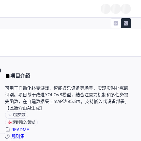
自
项目介绍
可用于自动化扑克游戏、智能娱乐设备等场景，实现实时扑克牌
识别。项目基于改进YOLOv8模型，结合注意力机制和多任务损
失函数，在自建数据集上mAP达95.8%，支持嵌入式设备部署。
【此简介由AI生成】
1
提交数
定制我的领域
README
规则集