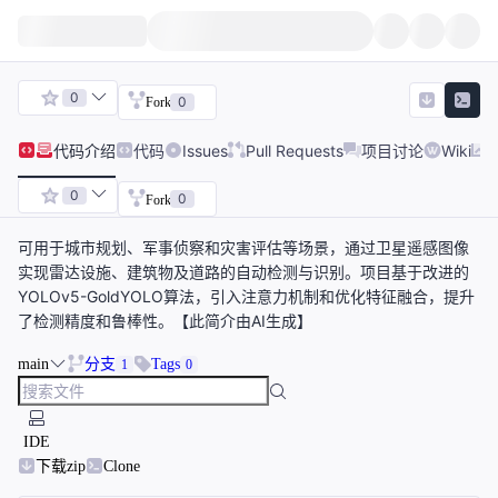
0
0
Fork
代码
介绍
代码
Issues
Pull Requests
项目讨论
Wiki
0
0
Fork
可用于城市规划、军事侦察和灾害评估等场景，通过卫星遥感图像
实现雷达设施、建筑物及道路的自动检测与识别。项目基于改进的
YOLOv5-GoldYOLO算法，引入注意力机制和优化特征融合，提升
了检测精度和鲁棒性。【此简介由AI生成】
main
分支
Tags
1
0
IDE
下载zip
Clone