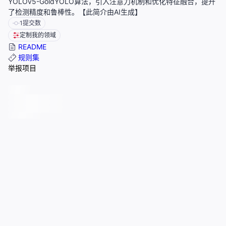
YOLOv5-GoldYOLO算法，引入注意力机制和优化特征融合，提升
了检测精度和鲁棒性。【此简介由AI生成】
1
提交数
定制我的领域
README
规则集
举报项目