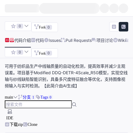
0
0
Fork
代码
介绍
代码
Issues
Pull Requests
项目讨论
Wiki
0
0
Fork
可用于纺织品生产中线轴质量的自动化检测，提高效率并减少主观
误差。项目基于Modified DDQ-DETR-4Scale_R50模型，实现空线
轴与纱线缺陷智能识别，具备多尺度特征融合等优化，支持图像视
频输入与实时检测。【此简介由AI生成】
main
分支
Tags
1
0
IDE
下载zip
Clone