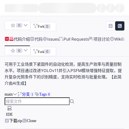
0
0
Fork
代码
介绍
代码
Issues
Pull Requests
项目讨论
Wiki
0
0
Fork
可用于工业场景下紧固件的自动化检测，提高生产效率与质量控制
水平。项目通过改进YOLOv11并引入PSFM模块增强特征提取，提
升复杂光照条件下的识别精度，支持实时检测与批量处理。【此简
介由AI生成】
main
分支
Tags
1
0
IDE
下载zip
Clone