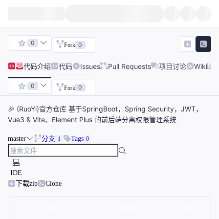
0
0
Fork
代码
介绍
代码
Issues
Pull Requests
项目讨论
Wiki
0
0
Fork
🎉 (RuoYi)官方仓库 基于SpringBoot，Spring Security，JWT，
Vue3 & Vite、Element Plus 的前后端分离权限管理系统
master
分支
Tags
1
0
IDE
下载zip
Clone