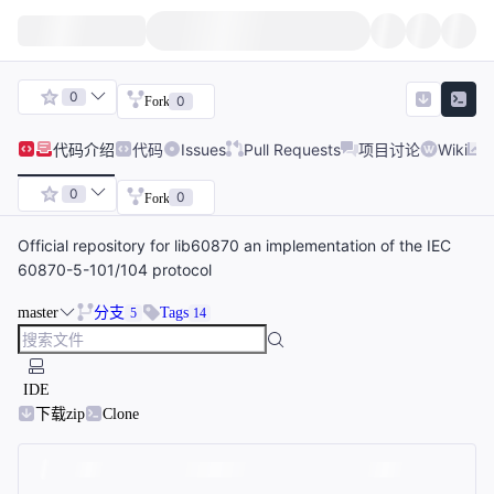
0
0
Fork
代码
介绍
代码
Issues
Pull Requests
项目讨论
Wiki
0
0
Fork
Official repository for lib60870 an implementation of the IEC
60870-5-101/104 protocol
master
分支
Tags
5
14
IDE
下载zip
Clone