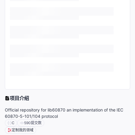
项目介绍
Official repository for lib60870 an implementation of the IEC
60870-5-101/104 protocol
C
590
提交数
定制我的领域