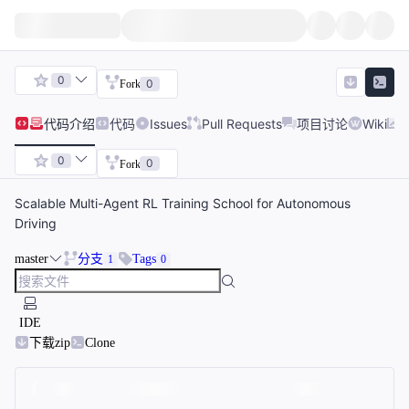
0
0
Fork
代码
介绍
代码
Issues
Pull Requests
项目讨论
Wiki
0
0
Fork
Scalable Multi-Agent RL Training School for Autonomous
Driving
master
分支
Tags
1
0
IDE
下载zip
Clone