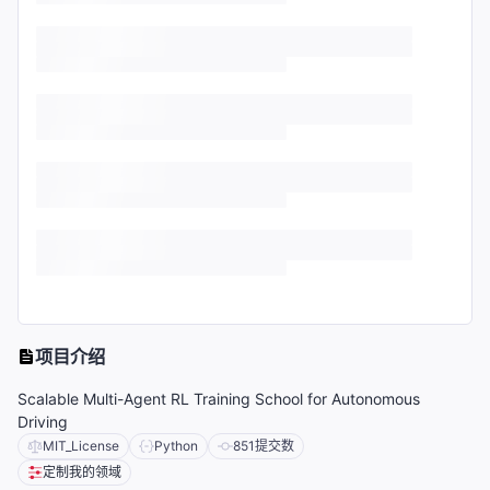
项目介绍
Scalable Multi-Agent RL Training School for Autonomous
Driving
MIT_License
Python
851
提交数
定制我的领域