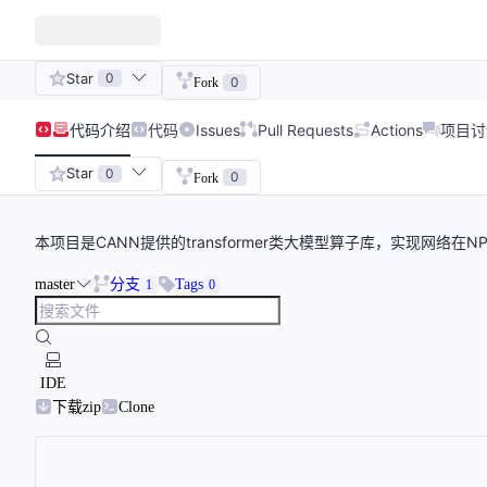
Star
0
0
Fork
代码
介绍
代码
Issues
Pull Requests
Actions
项目讨
Star
0
0
Fork
本项目是CANN提供的transformer类大模型算子库，实现网络在
master
分支
Tags
1
0
IDE
下载zip
Clone