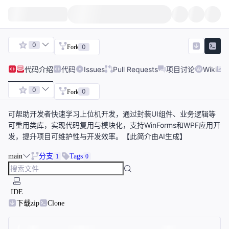
0
0
Fork
代码
介绍
代码
Issues
Pull Requests
项目讨论
Wiki
0
0
Fork
可帮助开发者快速学习上位机开发，通过封装UI组件、业务逻辑等
可重用类库，实现代码复用与模块化，支持WinForms和WPF应用开
发，提升项目可维护性与开发效率。【此简介由AI生成】
main
分支
Tags
1
0
IDE
下载zip
Clone