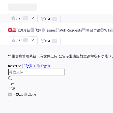
Star
0
0
Fork
代码
介绍
代码
Issues
Pull Requests
项目讨论
Wiki
Star
0
0
Fork
学生信息管理系统（有文件上传,公告专业班级教室课程所有功能（Java_SSM
master
分支
Tags
1
0
IDE
下载zip
Clone