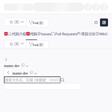
1
0
Fork
代码
介绍
代码
Issues
Pull Requests
项目讨论
Wiki
1
0
Fork
master-dev
master-dev