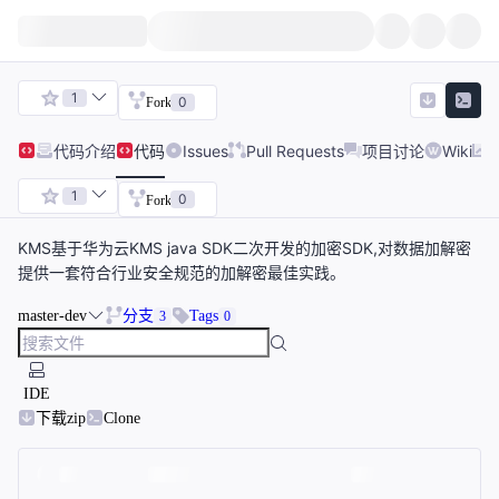
1
0
Fork
代码
介绍
代码
Issues
Pull Requests
项目讨论
Wiki
1
0
Fork
KMS基于华为云KMS java SDK二次开发的加密SDK,对数据加解密
提供一套符合行业安全规范的加解密最佳实践。
master-dev
分支
Tags
3
0
IDE
下载zip
Clone