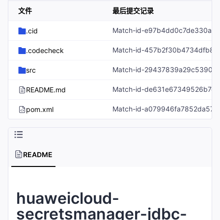
文件
最后提交记录
.cid
.codecheck
src
README.md
pom.xml
README
huaweicloud-
secretsmanager-jdbc-