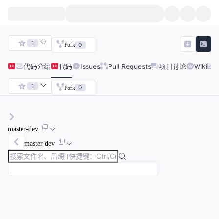
1
0
Fork
代码
介绍
代码
Issues
Pull Requests
项目讨论
Wiki
1
0
Fork
master-dev
master-dev