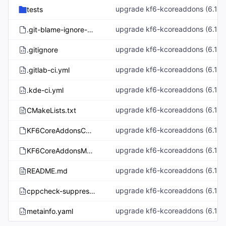
tests
.git-blame-ignore-revs
.gitignore
.gitlab-ci.yml
.kde-ci.yml
CMakeLists.txt
KF6CoreAddonsConfig.cmake.in
KF6CoreAddonsMacros.cmake
README.md
cppcheck-suppressions.xml
metainfo.yaml