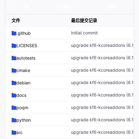
文件
最后提交记录
Initial commit
.github
LICENSES
autotests
cmake
debian
docs
poqm
python
src