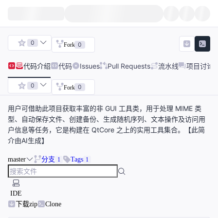
0
0
Fork
代码
介绍
代码
Issues
Pull Requests
流水线
项目讨论
0
0
Fork
用户可借助此项目获取丰富的非 GUI 工具类，用于处理 MIME 类
型、自动保存文件、创建备份、生成随机序列、文本操作及访问用
户信息等任务，它是构建在 QtCore 之上的实用工具集合。【此简
介由AI生成】
master
分支
Tags
1
1
IDE
下载zip
Clone