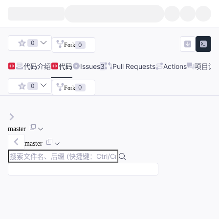
0
0
Fork
代码
介绍
代码
Issues
3
Pull Requests
Actions
项目讨
0
0
Fork
master
master