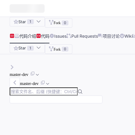
Star
1
0
Fork
代码
介绍
代码
Issues
Pull Requests
项目讨论
Wiki
Star
1
0
Fork
master-dev
master-dev