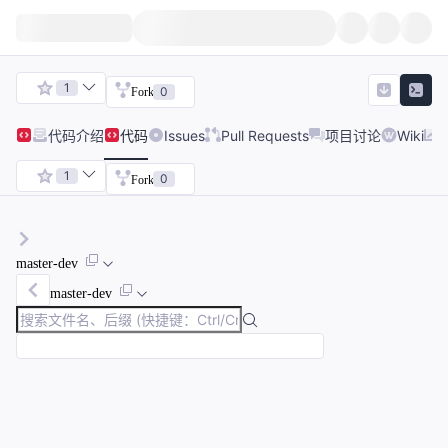
1
0
Fork
代码
介绍
代码
Issues
Pull Requests
项目讨论
Wiki
1
0
Fork
master-dev
master-dev