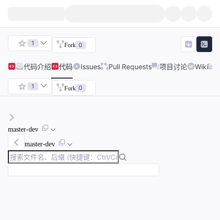
1
0
Fork
代码
介绍
代码
Issues
Pull Requests
项目讨论
Wiki
1
0
Fork
master-dev
master-dev