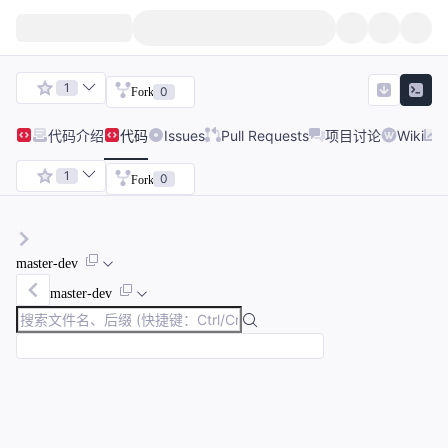
1
0
Fork
代码
介绍
代码
Issues
Pull Requests
项目讨论
Wiki
1
0
Fork
master-dev
master-dev