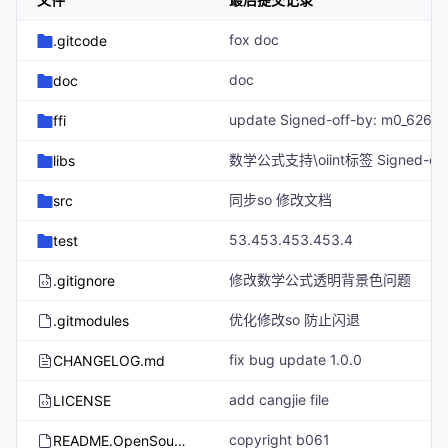
fox doc
.gitcode
doc
doc
ffi
libs
同步so 修改文档
src
53.453.453.453.4
test
修改数学公式透明背景色问题
.gitignore
优化修改so 防止闪退
.gitmodules
fix bug update 1.0.0
CHANGELOG.md
add cangjie file
LICENSE
copyright b061
README.OpenSource