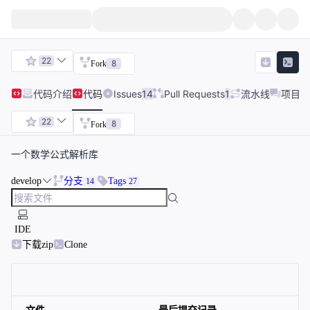
22
8
Fork
代码
介绍
代码
Issues
14
Pull Requests
1
流水线
项目讨
22
8
Fork
一个数学公式解析库
develop
分支
Tags
14
27
IDE
下载zip
Clone
文件
最后提交记录