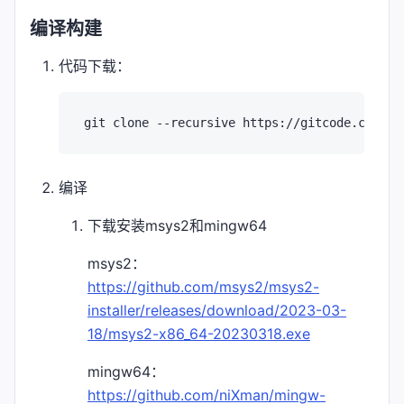
编译构建
代码下载：
编译
下载安装msys2和mingw64
msys2：
https://github.com/msys2/msys2-
installer/releases/download/2023-03-
18/msys2-x86_64-20230318.exe
mingw64：
https://github.com/niXman/mingw-