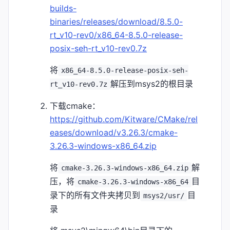
builds-
binaries/releases/download/8.5.0-
rt_v10-rev0/x86_64-8.5.0-release-
posix-seh-rt_v10-rev0.7z
将
x86_64-8.5.0-release-posix-seh-
解压到msys2的根目录
rt_v10-rev0.7z
下载cmake：
https://github.com/Kitware/CMake/rel
eases/download/v3.26.3/cmake-
3.26.3-windows-x86_64.zip
将
解
cmake-3.26.3-windows-x86_64.zip
压，将
目
cmake-3.26.3-windows-x86_64
录下的所有文件夹拷贝到
目
msys2/usr/
录