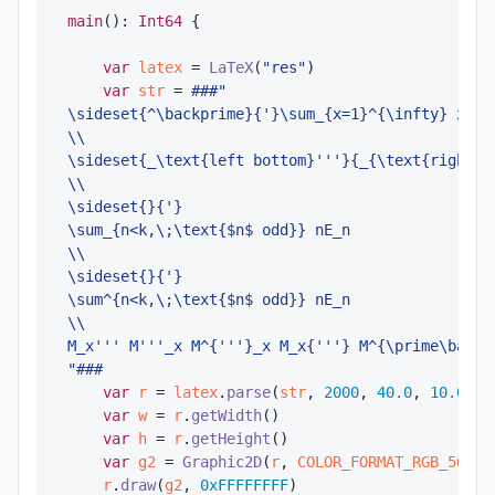
main
(): 
Int64
 {

var
latex
 = 
LaTeX
(
"res"
)

var
str
 = 
###"

\sideset{^\backprime}{'}\sum_{x=1}^{\infty} x\si
\\

\sideset{_\text{left bottom}'''}{_{\text{right b
\\

\sideset{}{'}

\sum_{n<k,\;\text{$n$ odd}} nE_n

\\

\sideset{}{'}

\sum^{n<k,\;\text{$n$ odd}} nE_n

\\

M_x''' M'''_x M^{'''}_x M_x{'''} M^{\prime\backpr
"###
var
r
 = 
latex
.
parse
(
str
, 
2000
, 
40.0
, 
10.0
, 
0
var
w
 = 
r
.
getWidth
()

var
h
 = 
r
.
getHeight
()

var
g2
 = 
Graphic2D
(
r
, 
COLOR_FORMAT_RGB_565
)

r
.
draw
(
g2
, 
0xFFFFFFFF
)
