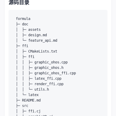
源码目录
formula

├─ doc

│  ├─ assets

│  ├─ design.md

│  └─ feature_api.md

├─ ffi

│  ├─ CMakeLists.txt

│  ├─ ffi

│  │  ├─ graphic_ohos.cpp

│  │  ├─ graphic_ohos.h

│  │  ├─ graphic_ohos_ffi.cpp

│  │  ├─ latex_ffi.cpp

│  │  ├─ render_ffi.cpp

│  │  └─ utils.h

│  └─ latex

├─ README.md

├─ src

│  ├─ ffi.cj
