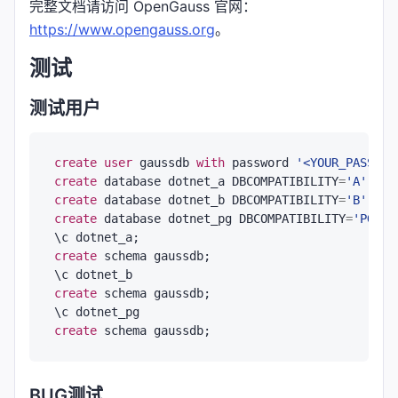
完整文档请访问 OpenGauss 官网：
https://www.opengauss.org
。
测试
测试用户
create
user
 gaussdb 
with
 password 
'<YOUR_PASSWOR
create
 database dotnet_a DBCOMPATIBILITY
=
'A'
create
 database dotnet_b DBCOMPATIBILITY
=
'B'
create
 database dotnet_pg DBCOMPATIBILITY
=
'PG'
;

create
 schema gaussdb;

create
 schema gaussdb;

create
BUG测试