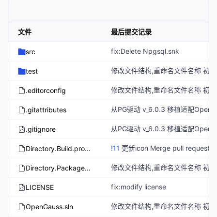
文件
最后提交记录
fix:Delete Npgsql.snk
src
test
.editorconfig
.gitattributes
.gitignore
!11
更新icon Merge pull request
!
Directory.Build.props
Directory.Packages.props
fix:modify license
LICENSE
OpenGauss.sln