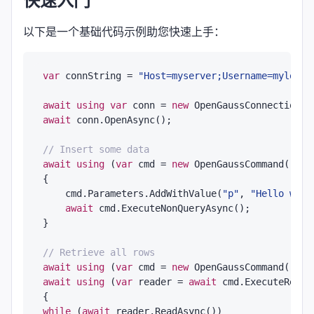
快速入门
以下是一个基础代码示例助您快速上手：
var
 connString = 
"Host=myserver;Username=mylogin
await
using
var
 conn = 
new
await
 conn.OpenAsync();

// Insert some data
await
using
 (
var
 cmd = 
new
 OpenGaussCommand(
"INS
{

    cmd.Parameters.AddWithValue(
"p"
, 
"Hello worl
await
 cmd.ExecuteNonQueryAsync();

}

// Retrieve all rows
await
using
 (
var
 cmd = 
new
 OpenGaussCommand(
"SEL
await
using
 (
var
 reader = 
await
 cmd.ExecuteReader
while
 (
await
 reader.ReadAsync())
